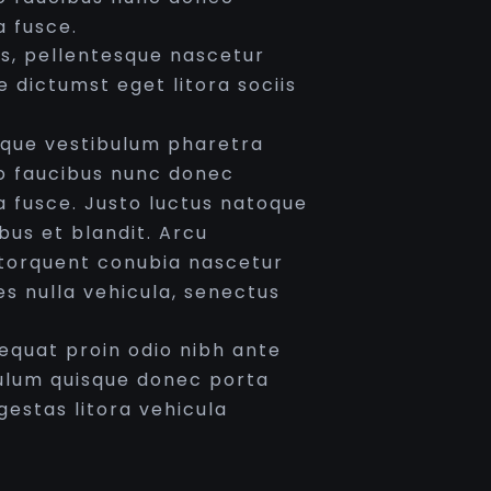
a fusce.
us, pellentesque nascetur
 dictumst eget litora sociis
oque vestibulum pharetra
o faucibus nunc donec
la fusce. Justo luctus natoque
bus et blandit. Arcu
e torquent conubia nascetur
es nulla vehicula, senectus
sequat proin odio nibh ante
bulum quisque donec porta
gestas litora vehicula