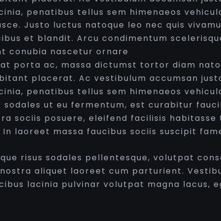
 lacinia, penatibus tellus sem himenaeos vehicul
sce. Justo luctus natoque leo nec quis vivam
ibus et blandit. Arcu condimentum scelerisque
ent conubia nascetur ornare
iat porta ac, massa dictumst tortor diam nat
bitant placerat. Ac vestibulum accumsan just
 lacinia, penatibus tellus sem himenaeos vehicu
 sodales ut eu fermentum, est curabitur fauci
a sociis posuere, eleifend facilisis habitass
 In laoreet massa faucibus sociis suscipit fam
toque risus sodales pellentesque, volutpat con
nostra aliquet laoreet cum parturient. Vesti
ibus lacinia pulvinar volutpat magna lacus, e