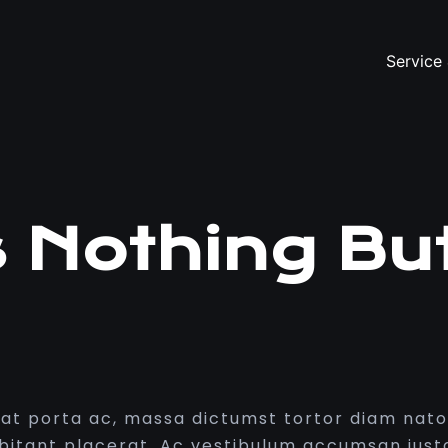
Service 
Is Nothing B
iat porta ac, massa dictumst tortor diam nat
bitant placerat. Ac vestibulum accumsan just