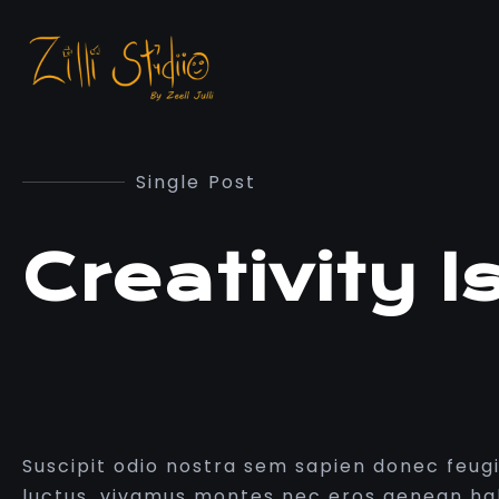
Single Post
Creativity 
Suscipit odio nostra sem sapien donec feug
luctus, vivamus montes nec eros aenean ha