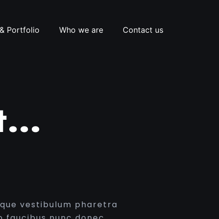
& Portfolio
Who we are
Contact us
ut…
oque vestibulum pharetra
o faucibus nunc donec